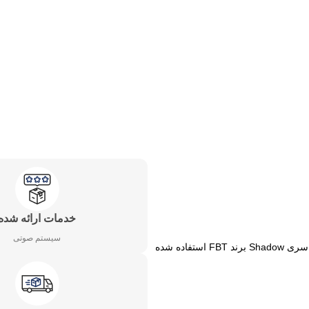
خدمات ارائه شده
سیستم صوتی
از چهار عدد اسپیکر دیواری سری Project و یک عدد اسپیکر سری Shadow برند FBT استفاده شده