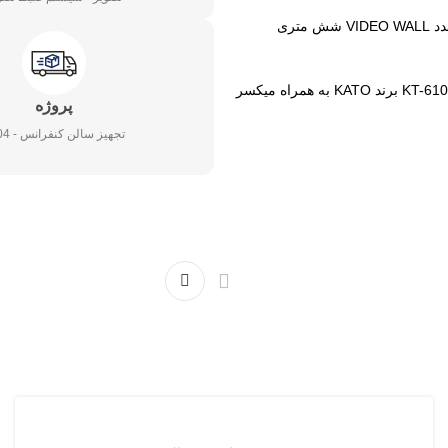
از چهار عدد دوربین KT-91 A و یک عدد کنترل مدل KT-610 C برند KATO به همراه میکسر
پروژه
تجهیز سالن کنفرانس - 1404