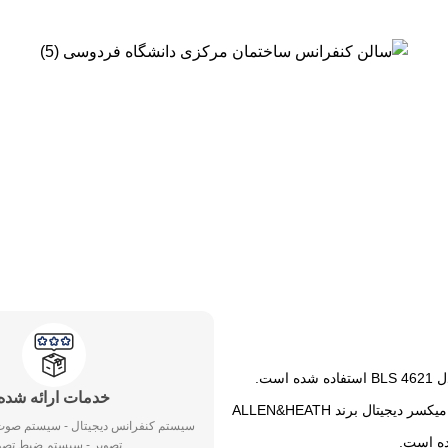
خدمات ارائه شده
سالن از شش عدد باند VENTIS 206 A برند FBT و یک عدد میکسر دیجیتال برند ALLEN&HEATH
سیستم کنفرانس دیجیتال - سیستم صوت
تصویر - سیستم ضبط تصو